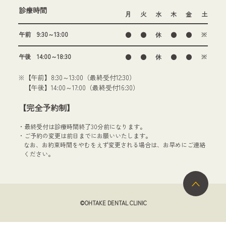
診療時間
月
火
水
木
金
土
午前 9:30～13:00
●
●
休
●
●
※
午後 14:00～18:30
●
●
休
●
●
※
※【午前】8:30～13:00（最終受付12:30）
【午後】14:00～17:00（最終受付16:30）
【完全予約制】
・最終受付は診療時間終了30分前になります。
・ご予約の変更は前日までにお願いいたします。
なお、お約束時間をやむをえず変更される場合は、お早めにご連絡
ください。
©OHTAKE DENTAL CLINIC