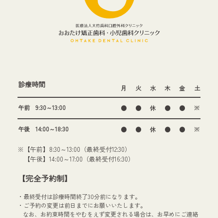
診療時間
月
火
水
木
金
土
午前 9:30～13:00
●
●
休
●
●
※
午後 14:00～18:30
●
●
休
●
●
※
※【午前】8:30～13:00（最終受付12:30）
【午後】14:00～17:00（最終受付16:30）
【完全予約制】
・最終受付は診療時間終了30分前になります。
・ご予約の変更は前日までにお願いいたします。
なお、お約束時間をやむをえず変更される場合は、お早めにご連絡