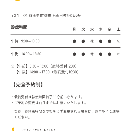
〒371-0821 群馬県前橋市上新田町620番地3
診療時間
月
火
水
木
金
土
午前 9:30～13:00
●
●
休
●
●
※
午後 14:00～18:30
●
●
休
●
●
※
※【午前】8:30～13:00（最終受付12:30）
【午後】14:00～17:00（最終受付16:30）
【完全予約制】
・最終受付は診療時間終了30分前になります。
・ご予約の変更は前日までにお願いいたします。
なお、お約束時間をやむをえず変更される場合は、お早めにご連絡
ください。
027-210-5070